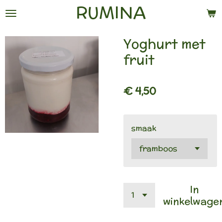
RUMINA
Ga
direct
naar
Yoghurt met
de
fruit
hoofdinhoud
€ 4,50
smaak
In
winkelwage