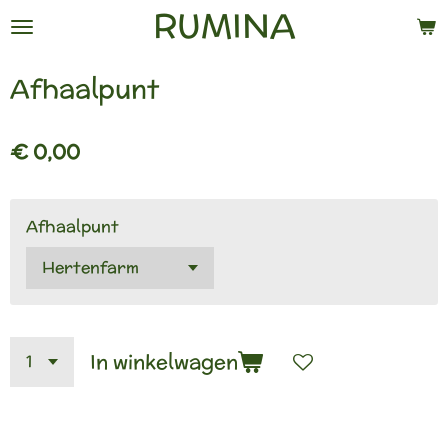
RUMINA
Ga
direct
naar
Afhaalpunt
de
hoofdinhoud
€ 0,00
Afhaalpunt
In winkelwagen